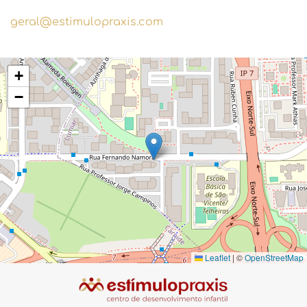
geral@estimulopraxis.com
+
−
Leaflet
|
©
OpenStreetMap